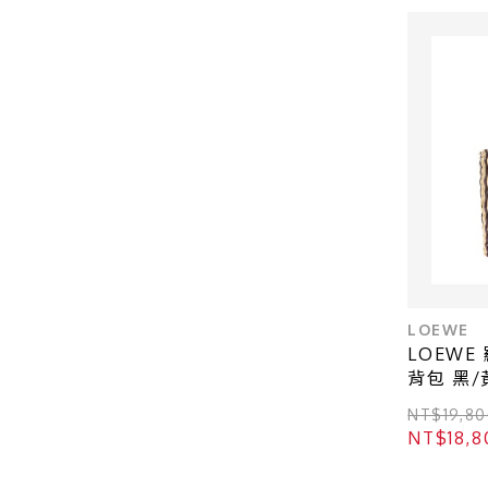
LOEWE
LOEWE 
背包 黑/
A22309
NT$19,80
NT$18,8