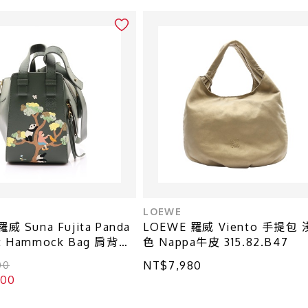
LOEWE
威 Suna Fujita Panda
LOEWE 羅威 Viento 手提包
t Hammock Bag 肩背包
色 Nappa牛皮 315.82.B47
A538H13X19
NT$7,980
00
800