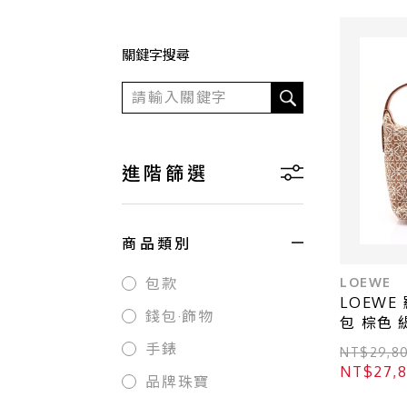
關鍵字搜尋
進階篩選
商品類別
LOEWE
包款
LOEWE 
錢包·飾物
包 棕色 
A906K7
手錶
NT$29,8
NT$27,
品牌珠寶