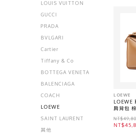
LOUIS VUITTON
GUCCI
PRADA
BVLGARI
Cartier
Tiffany & Co
BOTTEGA VENETA
BALENCIAGA
LOEWE
COACH
LOEWE 羅
LOEWE
肩背包 棕
A510P60
SAINT LAURENT
NT$49,8
NT$45,
其他