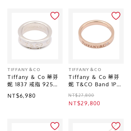
TIFFANY＆CO
TIFFANY＆CO
Tiffany ＆ Co 蒂芬
Tiffany ＆ Co 蒂芬
妮 1837 戒指 925純
妮 T&CO Band 1PD
銀
#19 戒指 18K玫瑰金
NT$6,980
NT$27,800
鑽石
NT$29,800