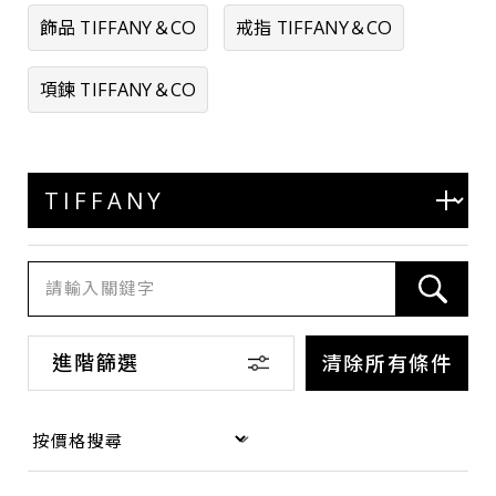
系列
飾品 TIFFANY＆CO
戒指 TIFFANY＆CO
Bag Wallet,包款 錢包
項鍊 TIFFANY＆CO
Ring 戒指
Necklace 項鍊
Bracelet 手環
Earrings 耳環
Watch 腕錶
Other 其他
進階篩選
清除所有條件
商品等級
全新