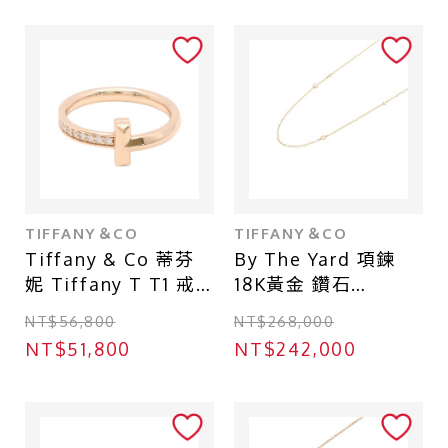
TIFFANY＆CO
TIFFANY＆CO
Tiffany & Co 蒂芬
By The Yard 項鍊
妮 Tiffany T T1 戒
18K黃金 鑽石
指 18K玫瑰金 鑽石
【Tiffany & Co 蒂
NT$56,800
NT$268,000
67795342
芬妮】
NT$51,800
NT$242,000