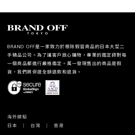
BRAND OFF是一家致力於根除假冒商品的日本大型二
手精品公司。為了讓客戶放心購物，專業的鑑定師對每
一個商品都進行嚴格鑑定。萬一發現售出的商品是假
貨，我們將保證全額退款和退貨。
海外據點
日本
台灣
香港