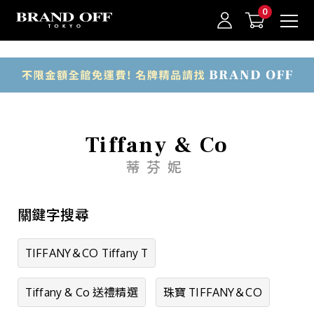
中古名牌業界No.1的BRAND OFF。BRAND OFF官網購物/h1>
商品類別
包款
錢包·飾物
我的最愛
登入/註冊
Tiffany & Co
手錶
蒂芬妮
品牌珠寶
關鍵字搜尋
一般珠寶
衣物
TIFFANY＆CO Tiffany T
其他
Tiffany & Co 送禮精選
珠寶 TIFFANY＆CO