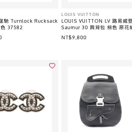
LOUIS VUITTON
馳 Turnlock Rucksack
LOUIS VUITTON LV 路易威
色 37582
Saumur 30 肩背包 棕色 原
M42256 M42256
0
NT$9,800