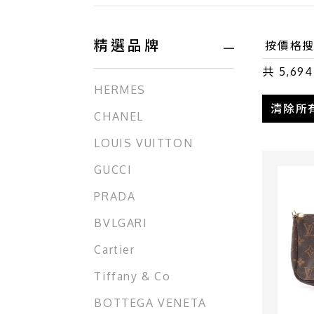
精選品牌
共
5,694
HERMES
清除所
CHANEL
LOUIS VUITTON
GUCCI
PRADA
BVLGARI
Cartier
Tiffany & Co
BOTTEGA VENETA