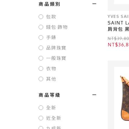
商品類別
YVES SA
包款
SAINT 
錢包·飾物
肩背包 黑
手錶
NT$39,8
NT$36,
品牌珠寶
一般珠寶
衣物
其他
商品等級
全新
近全新
九成新