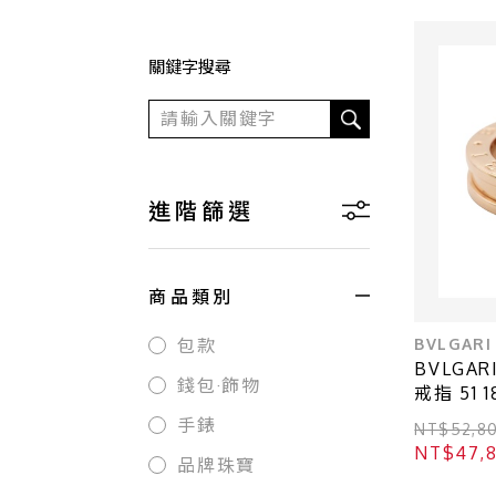
關鍵字搜尋
進階篩選
商品類別
BVLGARI
包款
BVLGARI
錢包·飾物
戒指 51 
手錶
NT$52,8
NT$47,
品牌珠寶