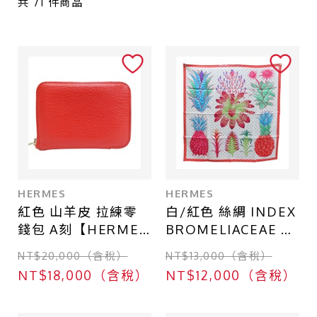
共
71
件商品
一般珠寶
衣物
其他
商品等級
全新
近全新
HERMES
HERMES
紅色 山羊皮 拉練零
白/紅色 絲綢 INDEX
九成新
錢包 A刻【HERMES
BROMELIACEAE 方
八成新
愛馬仕】
巾
NT$20,000（含稅）
NT$13,000（含稅）
90x90【HERMES
六成新
NT$18,000（含稅）
NT$12,000（含稅）
愛馬仕】 003801S