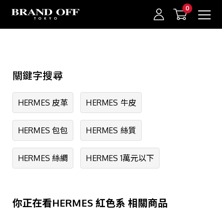
中古名牌業界No.1的BRAND OFF。BRAND OFF官網購物/h1>
精選品牌
關鍵字搜尋
HERMES
CHANEL
我的最愛
登入/註冊
HERMES 皮革
HERMES 牛皮
LOUIS VUITTON
HERMES 包包
HERMES 絲質
GUCCI
PRADA
HERMES 絲綢
HERMES 1萬元以下
BVLGARI
Cartier
你正在看HERMES 紅色系 相關商品
TIFFANY