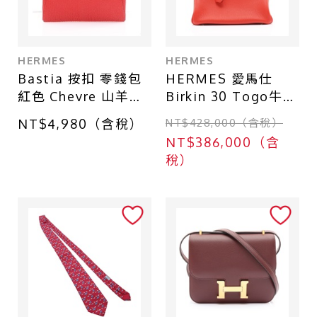
HERMES
HERMES
Bastia 按扣 零錢包
HERMES 愛馬仕
紅色 Chevre 山羊皮
Birkin 30 Togo牛革
□O刻【HERMES 愛
柏金包 法拉利紅 金
NT$4,980（含稅）
NT$428,000（含稅）
馬仕】 H039759CK
扣 口P刻 手提包 (無
NT$386,000（含
鎖頭)
稅）