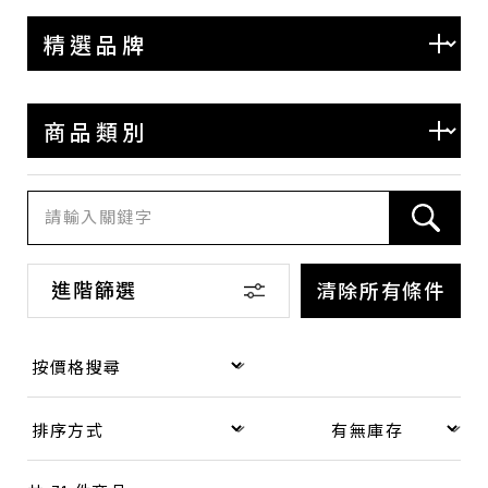
BOTTEGA VENETA
BALENCIAGA
COACH
LOEWE
SAINT LAURENT
其他
進階篩選
商品類別
清除所有條件
包款
錢包·飾物
手錶
品牌珠寶