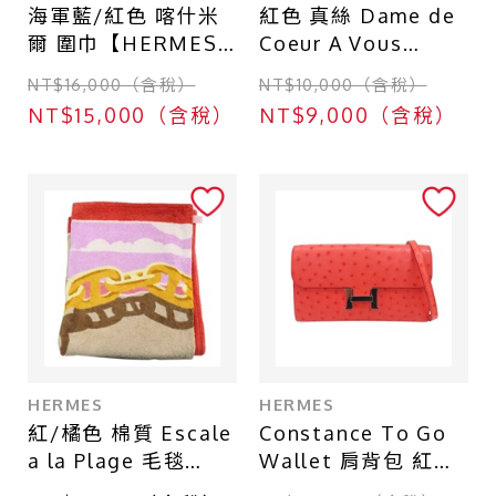
海軍藍/紅色 喀什米
紅色 真絲 Dame de
爾 圍巾【HERMES
Coeur A Vous
愛馬仕】
L'Honneur 方巾
NT$16,000（含稅）
NT$10,000（含稅）
90X90【HERMES
NT$15,000（含稅）
NT$9,000（含稅）
愛馬仕】
HERMES
HERMES
紅/橘色 棉質 Escale
Constance To Go
a la Plage 毛毯
Wallet 肩背包 紅色
【HERMES 愛馬
鴕鳥皮 銀扣 Z刻