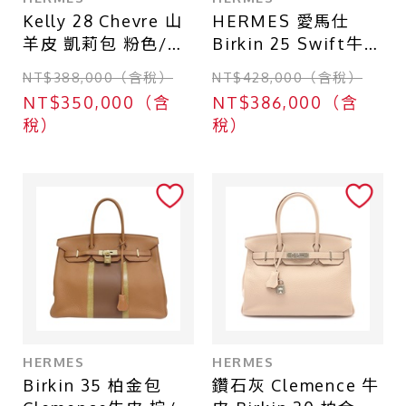
Kelly 28 Chevre 山
HERMES 愛馬仕
羊皮 凱莉包 粉色/大
Birkin 25 Swift牛皮
象灰 銀扣 □N刻 兩
柏金包 寶石紅 銀扣
NT$388,000（含稅）
NT$428,000（含稅）
用包【HERMES 愛
□N刻 手提包 無鎖頭
NT$350,000（含
NT$386,000（含
馬仕】
組
稅）
稅）
HERMES
HERMES
Birkin 35 柏金包
鑽石灰 Clemence 牛