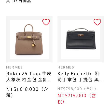
共
137
件商品
一般珠寶
衣物
其他
商品等級
全新
近全新
HERMES
HERMES
Birkin 25 Togo牛皮
Kelly Pochette 凱
九成新
大象灰 柏金包 金釦 K
莉手拿包 手提包 黑
八成新
刻手提包【HERMES
色 Swift牛皮 X刻 金
NT$1,018,000（含
NT$798,000（含稅）
愛馬仕】
扣【HERMES 愛馬
六成新
稅）
NT$719,000（含
H041344CC
仕】
稅）