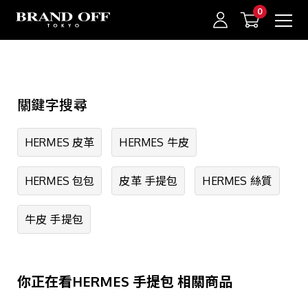
中古名牌業界No.1的BRAND OFF。BRAND OFF官網購物/h1>
精選品牌
關鍵字搜尋
HERMES
CHANEL
我的最愛
登入/註冊
HERMES 皮革
HERMES 牛皮
LOUIS VUITTON
HERMES 包包
皮革 手提包
HERMES 絲質
GUCCI
PRADA
牛皮 手提包
BVLGARI
Cartier
你正在看HERMES 手提包 相關商品
TIFFANY