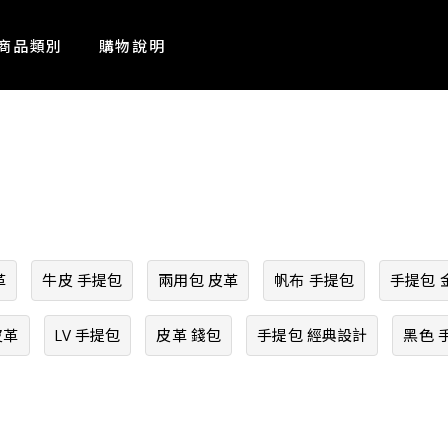
商品類別
購物說明
革
牛皮 手提包
兩用包 皮革
帆布 手提包
手提包 
皮革
LV 手提包
皮革 錢包
手提包 經典設計
黑色 