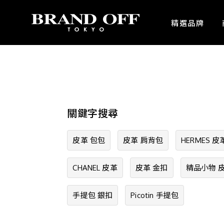
中古名牌業界No.1的BRAND OFF。BRAND OFF官網購物/h1>
精選品牌
關鍵字搜尋
皮革 包包
皮革 肩背包
HERMES 皮
CHANEL 皮革
皮革 金扣
精品小物 
手提包 銀扣
Picotin 手提包