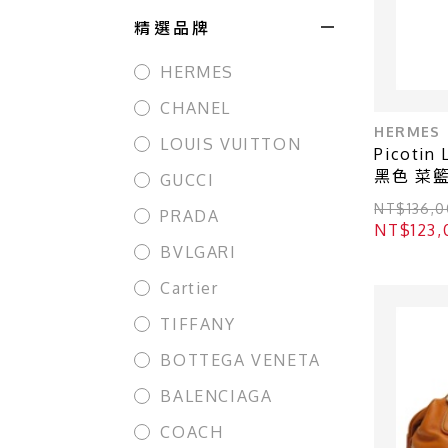
精選品牌
HERMES
CHANEL
HERMES
LOUIS VUITTON
Picotin
黑色 菜籃
GUCCI
【HERM
NT$136
PRADA
NT$12
BVLGARI
Cartier
TIFFANY
BOTTEGA VENETA
BALENCIAGA
COACH