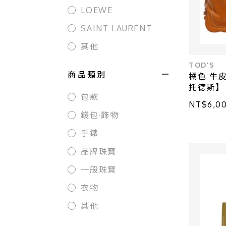
LOEWE
SAINT LAURENT
其他
TOD'S
商品類別
橘色 牛皮
托德斯】
包款
NT$6,
錢包·飾物
手錶
品牌珠寶
一般珠寶
衣物
其他