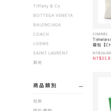
Tiffany & Co
BOTTEGA VENETA
BALENCIAGA
CHANEL
COACH
Timele
LOEWE
提包【CH
SAINT LAURENT
NT$36,
NT$33
其他
商品類別
包款
錢包·飾物