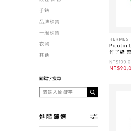
手錶
品牌珠寶
一般珠寶
HERMES
衣物
Picotin
竹子綠 菜
其他
【HERM
NT$100
NT$90
關鍵字搜尋
進階篩選