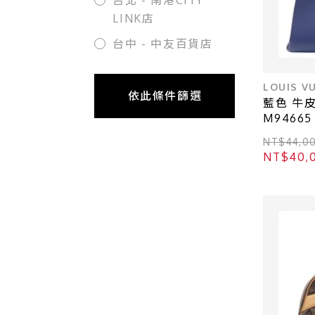
台北 - 南港CITY
LINK店
台中 - 中友百貨店
LOUIS V
依此條件篩選
藍色 牛皮 
M94665
路易威登】
NT$44,
NT$40