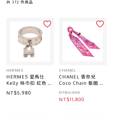
共
372
件商品
髮飾配件
其他
商品等級
全新
近全新
九成新
HERMES
CHANEL
HERMES 愛馬仕
CHANEL 香奈兒
八成新
Kelly 絲巾扣 紅色 蜥
Coco Chain 髮圈 粉
六成新
蜴皮 金屬
色 絲綢
NT$5,980
NT$12,800
NT$11,800
店鋪區域