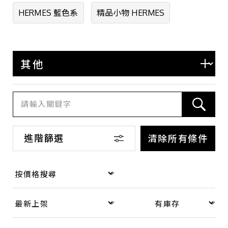
BOTTEGA VENETA
HERMES 藍色系
精品小物 HERMES
BALENCIAGA
COACH
LOEWE
SAINT LAURENT
其他
系列
進階篩選
清除所有條件
手機殼
記事本套
護照夾
太陽眼鏡