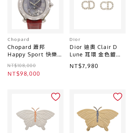
Chopard
Dior
Chopard 蕭邦
Dior 迪奧 Clair D
Happy Sport 快樂鑽
Lune 耳環 金色鍍金
腕錶 紫母貝錶盤 皮
水鑽
NT$108,000
NT$7,980
帶 不鏽鋼 鑽石
E1715CDLCY_D301
NT$98,000
27/8425