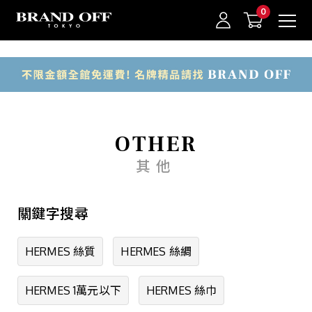
中古名牌業界No.1的BRAND OFF。BRAND OFF官網購物/h1>
精選品牌
HERMES
CHANEL
我的最愛
登入/註冊
OTHER
LOUIS VUITTON
其他
GUCCI
關鍵字搜尋
PRADA
BVLGARI
HERMES 絲質
HERMES 絲綢
Cartier
HERMES 1萬元以下
HERMES 絲巾
TIFFANY