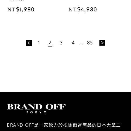
Michael Kors 手拿
Reversible 皮帶 黑/
NT$1,980
NT$4,980
包 桃紅色 牛皮
白牛皮 DCU8330
2
1
3
4
...
85
BRAND OFF是一家致力於根除假冒商品的日本大型二