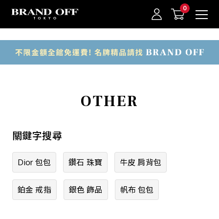
中古名牌業界No.1的BRAND OFF。BRAND OFF官網購物/h1>
商品類別
包款
錢包·飾物
我的最愛
登入/註冊
OTHER
手錶
品牌珠寶
關鍵字搜尋
一般珠寶
Dior 包包
鑽石 珠寶
牛皮 肩背包
衣物
其他
鉑金 戒指
銀色 飾品
帆布 包包