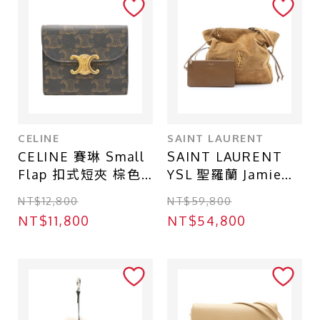
商品等級
全新
近全新
九成新
CELINE
SAINT LAURENT
八成新
CELINE 賽琳 Small
SAINT LAURENT
六成新
Flap 扣式短夾 棕色
YSL 聖羅蘭 Jamie
Triomphe 老花帆布
Shopping 肩背包 金
NT$12,800
NT$59,800
10D782CQH
葉棕 麂皮 809824
店鋪區域
NT$11,800
NT$54,800
台北 - 台北本店
台北 - 台北本店-別館
台北 - 中山店