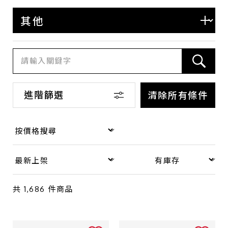
系列
Dior
CELINE
FENDI
Miu Miu
進階篩選
清除所有條件
Chloe
TOD'S
BURBERRY
Salvatore Ferragamo
GIVENCHY
共
1,686
件商品
其他品牌