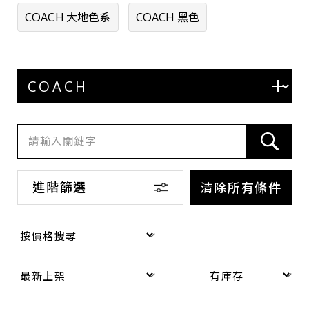
商品等級
COACH 大地色系
COACH 黑色
全新
近全新
九成新
八成新
六成新
進階篩選
清除所有條件
店鋪區域
台北 - 台北本店
台北 - 台北本店-別館
台北 - 中山店