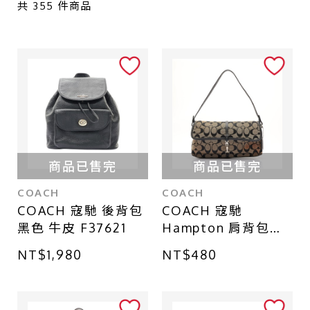
台中 - 廣三SOGO店
共
355
件商品
台北 - 南港CITY LINK店
台中 - 中友百貨店
商品已售完
商品已售完
COACH
COACH
COACH 寇馳 後背包
COACH 寇馳
黑色 牛皮 F37621
Hampton 肩背包
棕/黑色 帆布 牛皮
NT$1,980
NT$480
6348