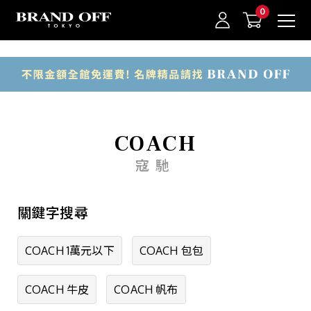
中古名牌業界No.1的BRAND OFF。BRAND OFF官網購物/h1>
商品類別
包款
錢包·飾物
我的最愛
登入/註冊
COACH
手錶
寇馳
品牌珠寶
關鍵字搜尋
一般珠寶
衣物
COACH 1萬元以下
COACH 包包
其他
COACH 牛皮
COACH 帆布