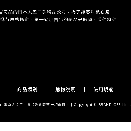
除假冒商品的日本大型二手精品公司。為了讓客戶放心購
都進行嚴格鑑定。萬一發現售出的商品是假貨，我們將保
商品類別
購物說明
使用規範
章、圖片及圖表等一切資料。 | Copyright © BRAND OFF Limited. Al