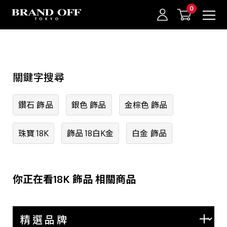
中古名牌業界No.1的BRAND OFF。BRAND OFF官網購物/h1>
精選品牌
關鍵字搜尋
HERMES
CHANEL
我的最愛
登入/註冊
鑽石 飾品
銀色 飾品
金棕色 飾品
LOUIS VUITTON
珠寶 18K
飾品 18白K金
白金 飾品
GUCCI
PRADA
BVLGARI
你正在看18K 飾品 相關商品
Cartier
TIFFANY