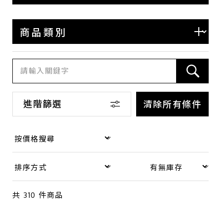
BOTTEGA VENETA
BALENCIAGA
COACH
LOEWE
SAINT LAURENT
其他
進階篩選
清除所有條件
商品類別
包款
錢包·飾物
共
310
件商品
手錶
品牌珠寶