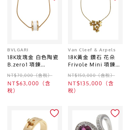
店鋪區域
台北 - 台北本店
台北 - 台北本店-別館
台北 - 中山店
BVLGARI
Van Cleef & Arpels
台中 - 廣三SOGO店
18K玫瑰金 白色陶瓷
18K黃金 鑽石 花朵
台北 - 南港CITY LINK店
B.zero1 項鍊
Frivole Mini 項鍊
【BVLGARI 寶格
【Van Cleef &
台中 - 中友百貨店
NT$70,000（含稅）
NT$150,000（含稅）
麗】
Arpels 梵克雅寶】
NT$63,000（含
NT$135,000（含
VCARP2DU00
稅）
稅）