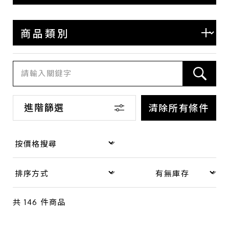
BOTTEGA VENETA
BALENCIAGA
COACH
LOEWE
SAINT LAURENT
其他
進階篩選
清除所有條件
商品類別
包款
錢包·飾物
共
146
件商品
手錶
品牌珠寶