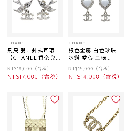
店鋪區域
台北 - 台北本店
台北 - 台北本店-別館
台北 - 中山店
CHANEL
CHANEL
飛鳥 雙C 針式耳環
銀色金屬 白色珍珠
台中 - 廣三SOGO店
【CHANEL 香奈兒】
水鑽 愛心 耳環
台北 - 南港CITY LINK店
ABF759
【CHANEL 香奈兒】
NT$18,000（含稅）
NT$15,000（含稅）
ABB634
台中 - 中友百貨店
NT$17,000（含稅）
NT$14,000（含稅）