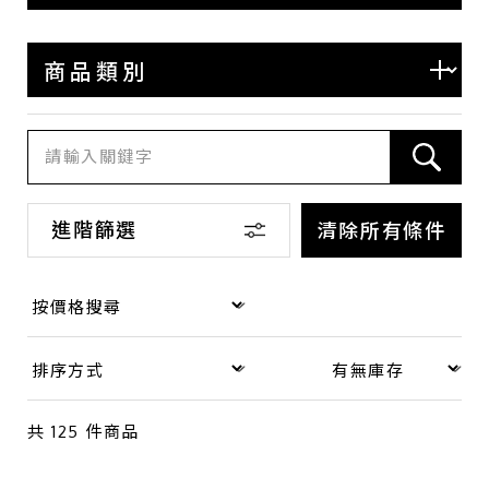
BOTTEGA VENETA
BALENCIAGA
COACH
LOEWE
SAINT LAURENT
其他
進階篩選
清除所有條件
商品類別
包款
錢包·飾物
共
125
件商品
手錶
品牌珠寶