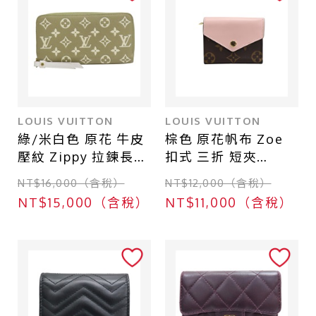
店鋪區域
台北 - 台北本店
台北 - 台北本店-別館
台北 - 中山店
LOUIS VUITTON
LOUIS VUITTON
台中 - 廣三SOGO店
綠/米白色 原花 牛皮
棕色 原花帆布 Zoe
台北 - 南港CITY LINK店
壓紋 Zippy 拉鍊長夾
扣式 三折 短夾
【LOUIS VUITTON
M62933【LOUIS
台中 - 中友百貨店
NT$16,000（含稅）
NT$12,000（含稅）
LV 路易威登】
VUITTON LV 路易威
NT$15,000（含稅）
NT$11,000（含稅）
M81280
登】 M62933