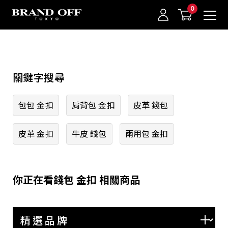
中古名牌業界No.1的BRAND OFF。BRAND OFF官網購物/h1>
精選品牌
關鍵字搜尋
HERMES
CHANEL
我的最愛
登入/註冊
包包 金扣
肩背包 金扣
皮革 錢包
LOUIS VUITTON
皮革 金扣
牛皮 錢包
兩用包 金扣
GUCCI
PRADA
BVLGARI
你正在看錢包 金扣 相關商品
Cartier
TIFFANY