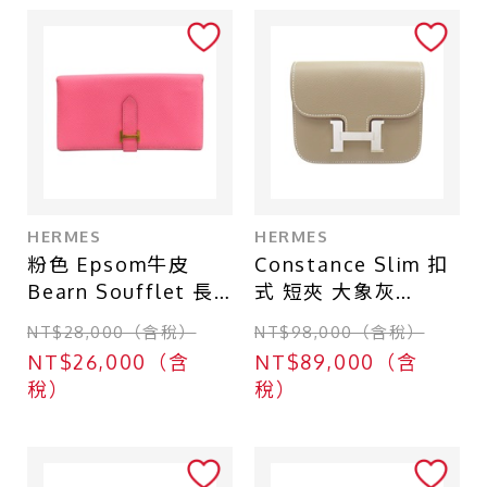
一般珠寶
衣物
其他
商品等級
HERMES
HERMES
全新
粉色 Epsom牛皮
Constance Slim 扣
Bearn Soufflet 長
式 短夾 大象灰
近全新
夾 X刻 【HERMES
Evercolor 牛皮 W刻
NT$28,000（含稅）
NT$98,000（含稅）
九成新
愛馬仕】
銀扣【HERMES 愛
NT$26,000（含
NT$89,000（含
馬仕】
八成新
稅）
稅）
R00793H082214CK
六成新
18