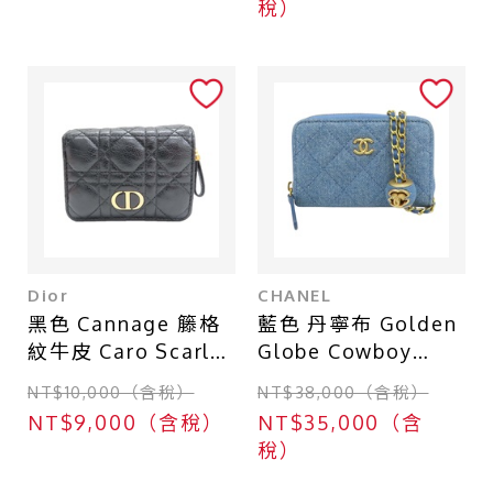
稅）
Dior
CHANEL
黑色 Cannage 籐格
藍色 丹寧布 Golden
紋牛皮 Caro Scarlet
Globe Cowboy
兩折短夾【Dior 迪
Card Holder 金鍊
NT$10,000（含稅）
NT$38,000（含稅）
奧】
零錢包【CHANEL 香
NT$9,000（含稅）
NT$35,000（含
S5032UWHC_M90
奈兒】
稅）
0