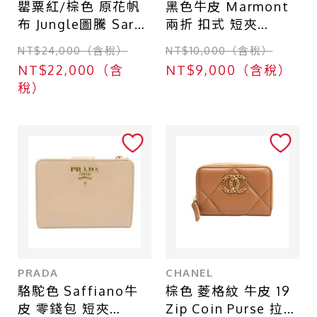
罌粟紅/棕色 原花帆
黑色牛皮 Marmont
布 Jungle圖騰 Sarah
兩折 扣式 短夾
釦式長夾【LOUIS
466492【GUCCI 古
NT$24,000（含稅）
NT$10,000（含稅）
VUITTON LV 路易威
馳】 466492
NT$22,000（含
NT$9,000（含稅）
登】 M42576
稅）
PRADA
CHANEL
駱駝色 Saffiano牛
棕色 菱格紋 牛皮 19
皮 零錢包 短夾
Zip Coin Purse 拉鍊