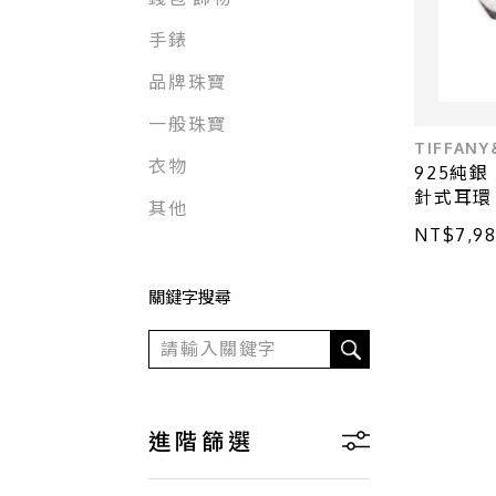
手錶
品牌珠寶
一般珠寶
TIFFAN
衣物
925純銀 愛
針式耳環【T
其他
妮】
NT$7,
關鍵字搜尋
進階篩選