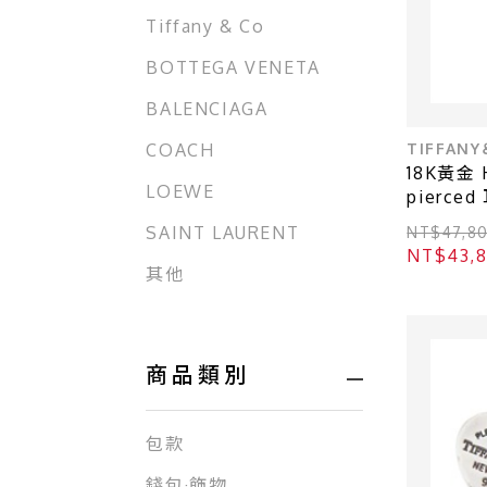
Tiffany & Co
BOTTEGA VENETA
BALENCIAGA
TIFFAN
COACH
18K黃金 H
LOEWE
pierced
芬妮】
SAINT LAURENT
NT$47,
NT$43
其他
商品類別
包款
錢包·飾物