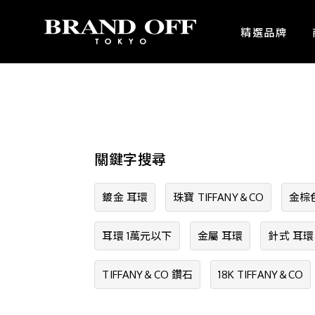
中古名牌業界No.1的BRAND OFF。BRAND OFF官網購物/h1>
精選品牌
關鍵字搜尋
鍍金 耳環
珠寶 TIFFANY＆CO
金棕
耳環 1萬元以下
金屬 耳環
針式 耳環
TIFFANY＆CO 鑽石
18K TIFFANY＆CO