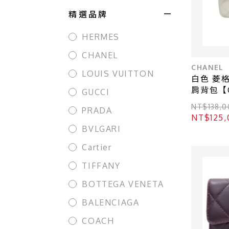
精選品牌
HERMES
CHANEL
CHANEL
LOUIS VUITTON
白色 菱格紋 牛皮 Mi
肩背包【C
GUCCI
AS4384
NT$138
PRADA
NT$12
BVLGARI
Cartier
TIFFANY
BOTTEGA VENETA
BALENCIAGA
COACH