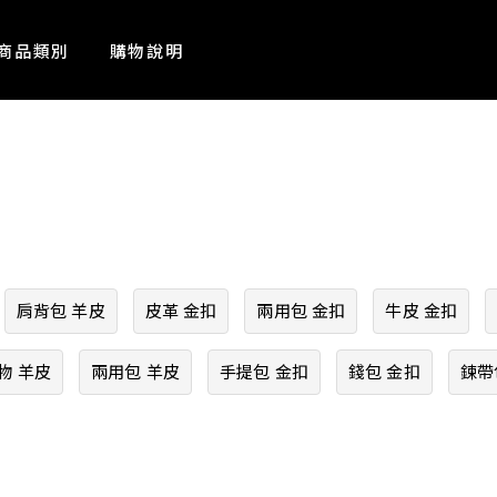
商品類別
購物說明
肩背包 羊皮
皮革 金扣
兩用包 金扣
牛皮 金扣
物 羊皮
兩用包 羊皮
手提包 金扣
錢包 金扣
鍊帶