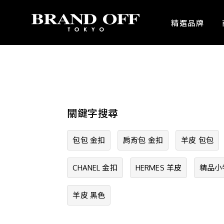
中古名牌業界No.1的BRAND OFF。BRAND OFF官網購物/h1>
精選品牌
關鍵字搜尋
包包 金扣
肩背包 金扣
羊皮 包包
CHANEL 金扣
HERMES 羊皮
精品小
羊皮 黑色