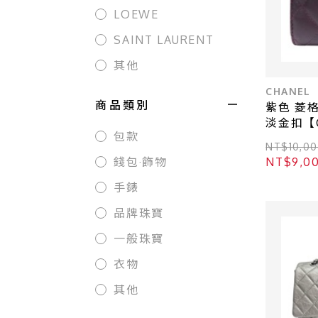
LOEWE
SAINT LAURENT
其他
CHANEL
商品類別
紫色 菱
淡金扣【C
包款
AP0231
NT$10,
NT$9,
錢包·飾物
手錶
品牌珠寶
一般珠寶
衣物
其他