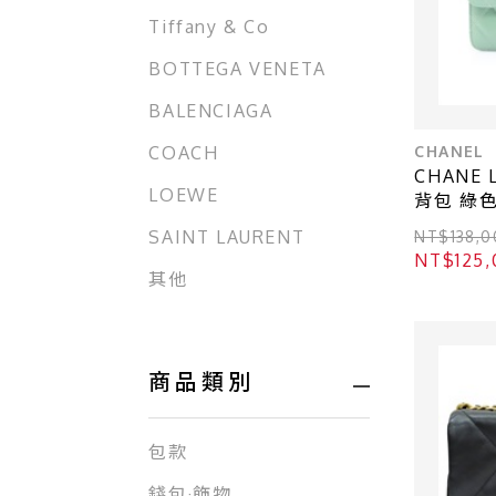
Tiffany & Co
BOTTEGA VENETA
BALENCIAGA
CHANEL
COACH
CHANE 
LOEWE
背包 綠色
AS3908
SAINT LAURENT
NT$138
NT$12
其他
商品類別
包款
錢包·飾物