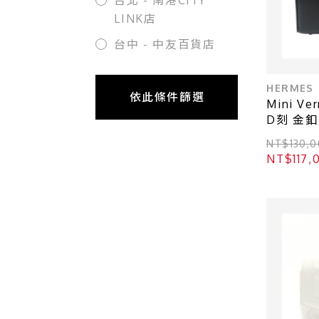
台北 - 南港CITY
LINK店
台中 - 中友百貨店
HERMES
依此條件篩選
Mini V
D刻 金釦
NT$130
NT$117