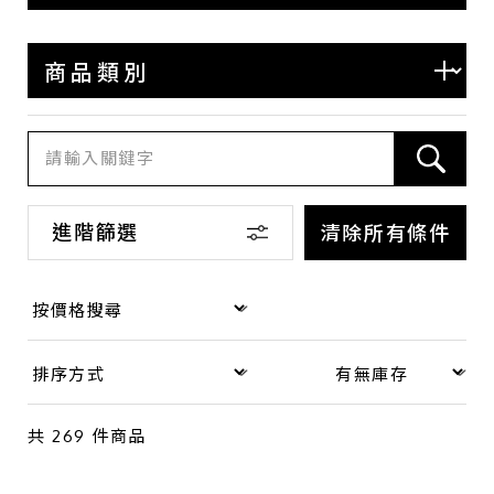
BOTTEGA VENETA
BALENCIAGA
COACH
LOEWE
SAINT LAURENT
其他
進階篩選
清除所有條件
商品類別
包款
錢包·飾物
共
269
件商品
手錶
品牌珠寶