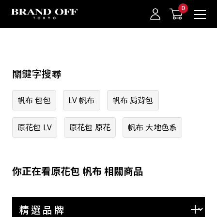
中古名牌業界No.1的BRAND OFF。BRAND OFF官網購物/h1>
精選品牌
關鍵字搜尋
HERMES
CHANEL
我的最愛
登入/註冊
帆布 包包
LV 帆布
帆布 肩背包
LOUIS VUITTON
原花包 LV
原花包 原花
帆布 大地色系
GUCCI
PRADA
BVLGARI
你正在看原花包 帆布 相關商品
Cartier
TIFFANY