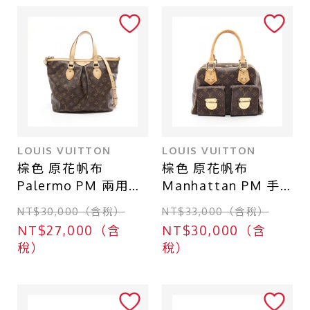
一般珠寶
衣物
其他
商品等級
LOUIS VUITTON
LOUIS VUITTON
全新
棕色 原花帆布
棕色 原花帆布
Palermo PM 兩用包
Manhattan PM 手
近全新
【LOUIS VUITTON
提包【LOUIS
NT$30,000（含稅）
NT$33,000（含稅）
九成新
LV 路易威登】
VUITTON LV 路易威
NT$27,000（含
NT$30,000（含
M40145
登】 M40026
八成新
稅）
稅）
六成新