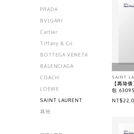
PRADA
BVLGARI
Cartier
Tiffany & Co
BOTTEGA VENETA
BALENCIAGA
SAINT L
COACH
【再降價
LOEWE
包 63095
SAINT LAURENT
NT$22,
其他