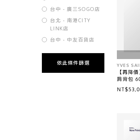
台中 - 廣三SOGO店
台北 - 南港CITY
LINK店
台中 - 中友百貨店
依此條件篩選
YVES SA
【再降價】
肩背包 60
NT$53,