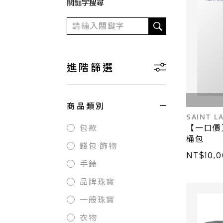
關鍵字搜尋
進階篩選
商品類別
SAINT L
【一口價
包款
桶包
錢包·飾物
NT$10,0
手錶
品牌珠寶
一般珠寶
衣物