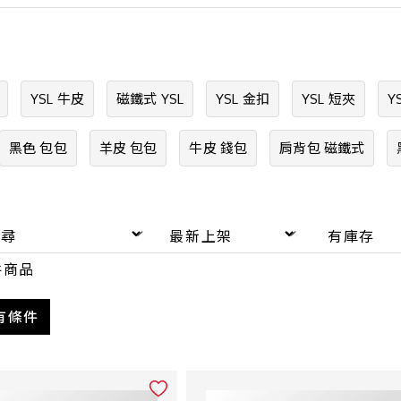
YSL 牛皮
磁鐵式 YSL
YSL 金扣
YSL 短夾
Y
黑色 包包
羊皮 包包
牛皮 錢包
肩背包 磁鐵式
商品
有條件