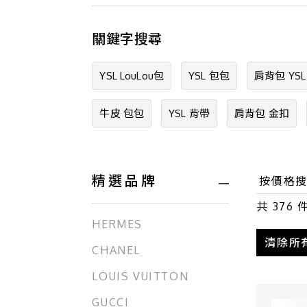
關鍵字搜尋
YSL LouLou包
YSL 包包
肩背包 YSL
牛皮 包包
YSL 背帶
肩背包 金扣
精選品牌
共
376
件
HERMES
清除所
CHANEL
LOUIS VUITTON
GUCCI