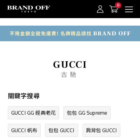
中古名牌業界No.1的BRAND OFF。BRAND OFF官網購物/h1>
商品類別
包款
錢包·飾物
我的最愛
登入/註冊
GUCCI
手錶
古馳
品牌珠寶
關鍵字搜尋
一般珠寶
衣物
GUCCI GG 經典老花
包包 GG Supreme
其他
GUCCI 帆布
包包 GUCCI
肩背包 GUCCI