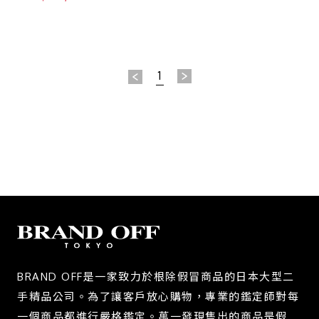
馳】 643814
1
BRAND OFF是一家致力於根除假冒商品的日本大型二
手精品公司。為了讓客戶放心購物，專業的鑑定師對每
一個商品都進行嚴格鑑定。萬一發現售出的商品是假