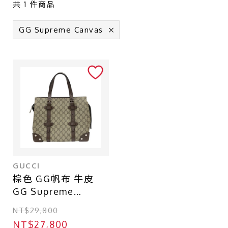
近全新
共
1
件商品
九成新
GG Supreme Canvas
八成新
六成新
店鋪區域
台北 - 台北本店
台北 - 台北本店-別館
台北 - 中山店
GUCCI
棕色 GG帆布 牛皮
台中 - 廣三SOGO店
GG Supreme
台北 - 南港CITY LINK店
Canvas Belt Detail
NT$29,800
肩背包【GUCCI 古
台中 - 中友百貨店
NT$27,800