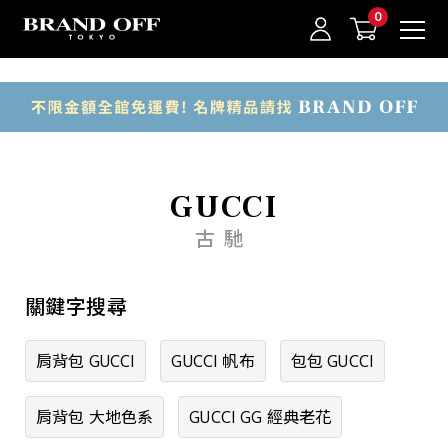
中古名牌業界No.1的BRAND OFF。BRAND OFF官網購物/h1>
商品類別
包款
錢包·飾物
我的最愛
登入/註冊
GUCCI
手錶
古馳
品牌珠寶
關鍵字搜尋
一般珠寶
衣物
肩背包 GUCCI
GUCCI 帆布
包包 GUCCI
其他
肩背包 大地色系
GUCCI GG 經典老花