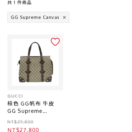
近全新
共
1
件商品
九成新
GG Supreme Canvas
八成新
六成新
店鋪區域
台北 - 台北本店
台北 - 台北本店-別館
台北 - 中山店
GUCCI
棕色 GG帆布 牛皮
台中 - 廣三SOGO店
GG Supreme
台北 - 南港CITY LINK店
Canvas Belt Detail
NT$29,800
肩背包【GUCCI 古
台中 - 中友百貨店
NT$27,800