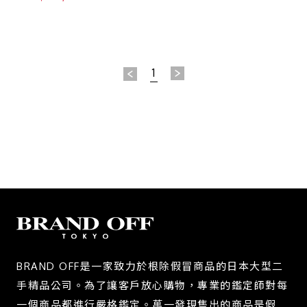
馳】 643814
1
BRAND OFF是一家致力於根除假冒商品的日本大型二
手精品公司。為了讓客戶放心購物，專業的鑑定師對每
一個商品都進行嚴格鑑定。萬一發現售出的商品是假