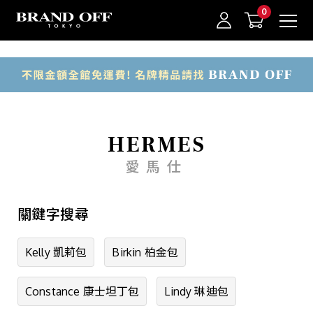
中古名牌業界No.1的BRAND OFF。BRAND OFF官網購物/h1>
商品類別
包款
錢包·飾物
我的最愛
登入/註冊
HERMES
手錶
愛馬仕
品牌珠寶
關鍵字搜尋
一般珠寶
衣物
Kelly 凱莉包
Birkin 柏金包
其他
Constance 康士坦丁包
Lindy 琳迪包