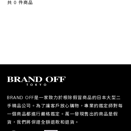
共
0
件商品
商品等級
全新
近全新
九成新
八成新
六成新
店鋪區域
BRAND OFF是一家致力於根除假冒商品的日本大型二
台北 - 台北本店
手精品公司。為了讓客戶放心購物，專業的鑑定師對每
一個商品都進行嚴格鑑定。萬一發現售出的商品是假
台北 - 台北本店-別館
貨，我們將保證全額退款和退貨。
台北 - 中山店