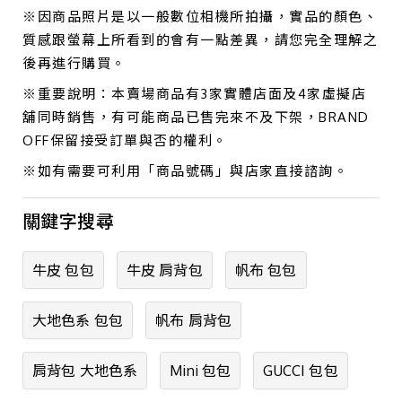
※因商品照片是以一般數位相機所拍攝，實品的顏色、
質感跟螢幕上所看到的會有一點差異，請您完全理解之
後再進行購買。
※重要說明：本賣場商品有3家實體店面及4家虛擬店
舖同時銷售，有可能商品已售完來不及下架，BRAND
OFF保留接受訂單與否的權利。
※如有需要可利用「商品號碼」與店家直接諮詢。
關鍵字搜尋
牛皮 包包
牛皮 肩背包
帆布 包包
大地色系 包包
帆布 肩背包
肩背包 大地色系
Mini 包包
GUCCI 包包