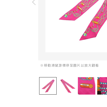
※移動滑鼠游標停至圖片以放大觀看