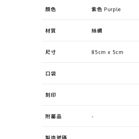
顏色
紫色 Purple
材質
絲綢
尺寸
85cm x 5cm
口袋
刻印
附屬品
-
製造號碼