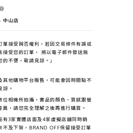
- 中山店
訂單接受與否權利，若因交易條件有誤或
法接受您的訂單， 將以電子郵件發送無
您的不便，敬請見諒。」
及其他購物平台販售，可能會因時間點不
見諒。
數位相機所拍攝，實品的顏色、質感跟螢
差異，請您完全理解之後再進行購買。
品有3家實體店面及4家虛擬店舖同時銷
不及下架，BRAND OFF保留接受訂單