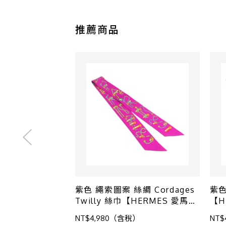
推薦商品
紫色 繩索圖案 絲綢 Cordages
紫色
Twilly 絲巾【HERMES 愛馬
【H
仕】
NT$4,980（含稅）
NT$