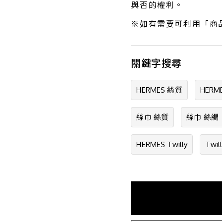
與否的權利。
※如有需要可利用「商
關鍵字搜尋
HERMES 絲質
HERM
絲巾 絲質
絲巾 絲綢
HERMES Twilly
Twil