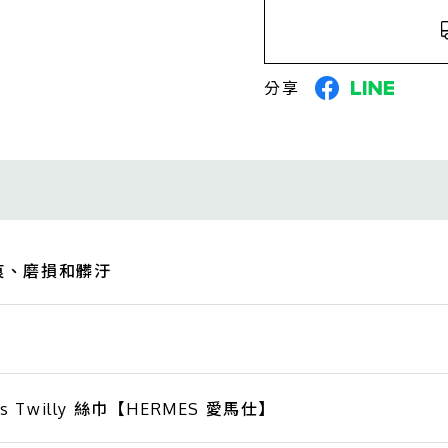
分享
痕、磨損和髒汙
es Twilly 絲巾【HERMES 愛馬仕】