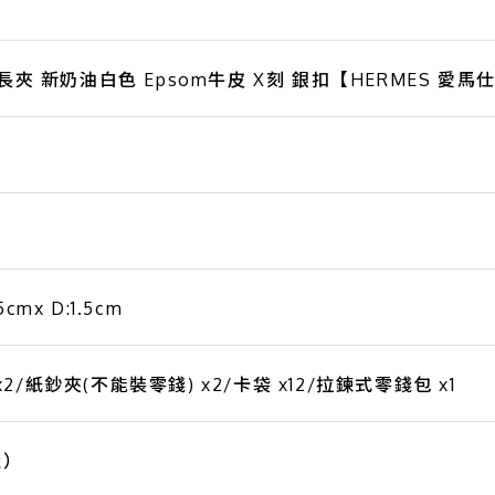
 拉鍊 長夾 新奶油白色 Epsom牛皮 X刻 銀扣【HERMES 愛馬
5cmx D:1.5cm
/紙鈔夾(不能裝零錢) x2/卡袋 x12/拉鍊式零錢包 x1
造）