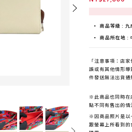
商品等級 : 
商品所在地 :
「注意事項：店家
誤或有其他情形導
件發送無法出貨通
※此商品也同時在
點不同有售出的情
※因商品照片是以
跟螢幕上所看到的