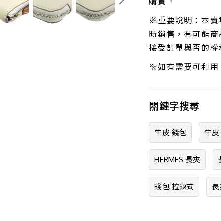
購買。
※重要說明：本賣
時銷售，有可能商品
接受訂單與否的權
※如有需要可利用
關鍵字搜尋
牛皮 錢包
牛皮
HERMES 長夾
錢包 拉鍊式
長