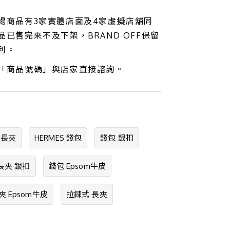
場商品有3家實體店面及4家虛擬店舖同
已售完來不及下架，BRAND OFF保留
利。
「商品號碼」與店家直接諮詢。
 長夾
HERMES 錢包
錢包 銀扣
長夾 銀扣
錢包 Epsom牛皮
夾 Epsom牛皮
拉鍊式 長夾