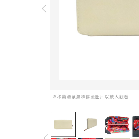
※移動滑鼠游標停至圖片以放大觀看