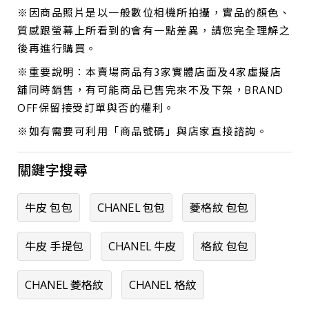
※因商品照片是以一般數位相機所拍攝，實品的顏色、
質感跟螢幕上所看到的會有一點差異，請您完全理解之
後再進行購買。
※重要說明：本賣場商品有3家實體店面及4家虛擬店
舖同時銷售，有可能商品已售完來不及下架，BRAND
OFF保留接受訂單與否的權利。
※如有需要可利用「商品號碼」與店家直接諮詢。
關鍵字搜尋
牛皮 包包
CHANEL 包包
菱格紋 包包
牛皮 手提包
CHANEL 牛皮
格紋 包包
CHANEL 菱格紋
CHANEL 格紋