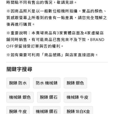
時間點不同有售出的情況，敬請見諒。
※因商品照片是以一般數位相機所拍攝，實品的顏色、
質感跟螢幕上所看到的會有一點差異，請您完全理解之
後再進行購買。
※重要說明：本賣場商品有3家實體店面及4家虛擬店
舖同時銷售，有可能商品已售完來不及下架，BRAND
OFF保留接受訂單與否的權利。
※如有需要可利用「商品號碼」與店家直接諮詢。
關鍵字搜尋
腕錶 防水
防水 機械錶
腕錶 銀色
機械錶 銀色
腕錶 鑽石
機械錶 牛皮
腕錶 牛皮
機械錶 鑽石
腕錶 18白K金