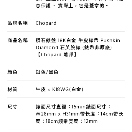
息保護。 實際上，它是蓋章的。
品牌名稱
Chopard
商品名稱
鑽石錶盤 18K白金 牛皮錶帶 Pushkin
Diamond 石英腕錶 (錶帶非原廠)
【Chopard 蕭邦】
顏色
銀色/黑色
材質
牛皮 × K18WG(白金)
尺寸
錶面尺寸直徑：15mm錶面尺寸：
W28mm x H31mm带长度：14cm带长
度：18cm频带宽度：12mm