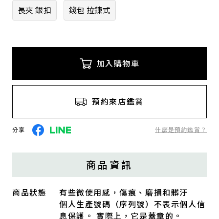
長夾 銀扣
錢包 拉鍊式
加入購物車
預約來店鑑賞
分享
什麼是預約鑑賞？
商品資訊
商品狀態
有些微使用感，傷痕、磨損和髒汙
個人生產號碼（序列號）不表示個人信
息保護。 實際上，它是蓋章的。