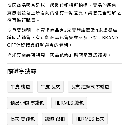
※因商品照片是以一般數位相機所拍攝，實品的顏色、
質感跟螢幕上所看到的會有一點差異，請您完全理解之
後再進行購買。
※重要說明：本賣場商品有3家實體店面及4家虛擬店
舖同時銷售，有可能商品已售完來不及下架，BRAND
OFF保留接受訂單與否的權利。
※如有需要可利用「商品號碼」與店家直接諮詢。
關鍵字搜尋
牛皮 錢包
牛皮 長夾
長夾 拉鍊式零錢包
精品小物 零錢包
HERMES 錢包
長夾 零錢包
錢包 銀扣
HERMES 長夾