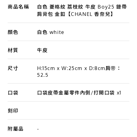
商品名稱
白色 菱格紋 荔枝紋 牛皮 Boy25 鏈帶
肩背包 金釦【CHANEL 香奈兒】
顏色
白色 white
材質
牛皮
尺寸
H:15cm x W:25cm x D:8cm肩带：
52.5
口袋
口袋皮帶金屬零件內側/打開口袋 x1
刻印
附屬品
-