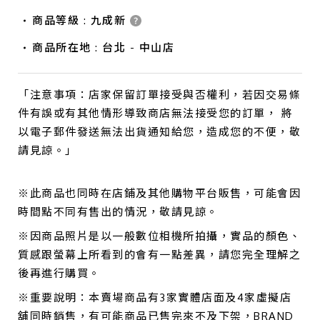
商品等級 : 九成新
商品所在地 : 台北 - 中山店
「注意事項：店家保留訂單接受與否權利，若因交易條
件有誤或有其他情形導致商店無法接受您的訂單， 將
以電子郵件發送無法出貨通知給您，造成您的不便，敬
請見諒。」
※此商品也同時在店鋪及其他購物平台販售，可能會因
時間點不同有售出的情況，敬請見諒。
※因商品照片是以一般數位相機所拍攝，實品的顏色、
質感跟螢幕上所看到的會有一點差異，請您完全理解之
後再進行購買。
※重要說明：本賣場商品有3家實體店面及4家虛擬店
舖同時銷售，有可能商品已售完來不及下架，BRAND