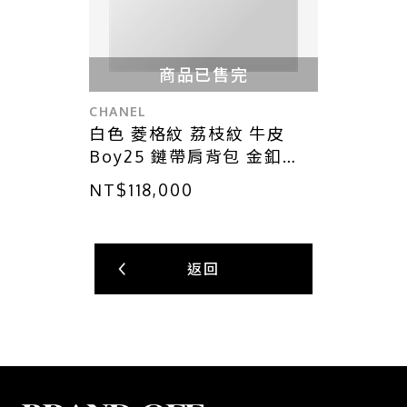
商品已售完
CHANEL
白色 菱格紋 荔枝紋 牛皮
Boy25 鏈帶肩背包 金釦
【CHANEL 香奈兒】
NT$118,000
A67086
返回