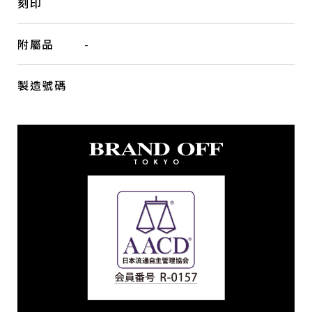
刻印
附屬品
-
製造號碼