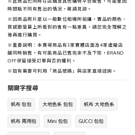
※此商品也同時在店鋪及其他購物平台販售，可能會因
時間點不同有售出的情況，敬請見諒。
※因商品照片是以一般數位相機所拍攝，實品的顏色、
質感跟螢幕上所看到的會有一點差異，請您完全理解之
後再進行購買。
※重要說明：本賣場商品有3家實體店面及4家虛擬店
舖同時銷售，有可能商品已售完來不及下架，BRAND
OFF保留接受訂單與否的權利。
※如有需要可利用「商品號碼」與店家直接諮詢。
關鍵字搜尋
帆布 包包
大地色系 包包
帆布 大地色系
帆布 兩用包
Mini 包包
GUCCI 包包