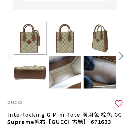
GUCCI
Interlocking G Mini Tote 兩用包 棕色 GG
Supreme帆布【GUCCI 古馳】 671623