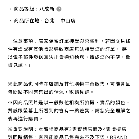
商品等級 : 八成新
商品所在地 : 台北 - 中山店
「注意事項：店家保留訂單接受與否權利，若因交易條
件有誤或有其他情形導致商店無法接受您的訂單， 將
以電子郵件發送無法出貨通知給您，造成您的不便，敬
請見諒。」
※此商品也同時在店鋪及其他購物平台販售，可能會因
時間點不同有售出的情況，敬請見諒。
※因商品照片是以一般數位相機所拍攝，實品的顏色、
質感跟螢幕上所看到的會有一點差異，請您完全理解之
後再進行購買。
※重要說明：本賣場商品有3家實體店面及4家虛擬店
舖同時銷售，有可能商品已售完來不及下架，BRAND