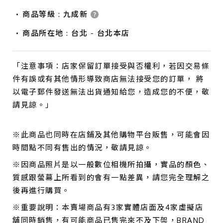
商品等級 : 九成新
商品所在地 : 台北 - 台北本店
「注意事項：店家保留訂單接受與否權利，若因交易條
件有誤或有其他情形導致商店無法接受您的訂單， 將
以電子郵件發送無法出貨通知給您，造成您的不便，敬
請見諒。」
※此商品也同時在店鋪及其他購物平台販售，可能會因
時間點不同有售出的情況，敬請見諒。
※因商品照片是以一般數位相機所拍攝，實品的顏色、
質感跟螢幕上所看到的會有一點差異，請您完全理解之
後再進行購買。
※重要說明：本賣場商品有3家實體店面及4家虛擬店
舖同時銷售，有可能商品已售完來不及下架，BRAND