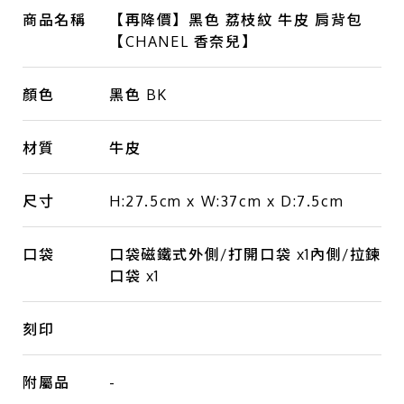
商品名稱
【再降價】黑色 荔枝紋 牛皮 肩背包
【CHANEL 香奈兒】
顏色
黑色 BK
材質
牛皮
尺寸
H:27.5cm x W:37cm x D:7.5cm
口袋
口袋磁鐵式外側/打開口袋 x1內側/拉鍊
口袋 x1
刻印
附屬品
-