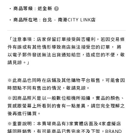
商品等級 : 近全新
商品所在地 : 台北 - 南港CITY LINK店
「注意事項：店家保留訂單接受與否權利，若因交易條
件有誤或有其他情形導致商店無法接受您的訂單， 將
以電子郵件發送無法出貨通知給您，造成您的不便，敬
請見諒。」
※此商品也同時在店鋪及其他購物平台販售，可能會因
時間點不同有售出的情況，敬請見諒。
※因商品照片是以一般數位相機所拍攝，實品的顏色、
質感跟螢幕上所看到的會有一點差異，請您完全理解之
後再進行購買。
※重要說明：本賣場商品有3家實體店面及4家虛擬店
舖同時銷售，有可能商品已售完來不及下架，BRAND