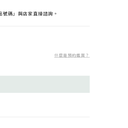
品號碼」與店家直接諮詢。
什麼是預約鑑賞？