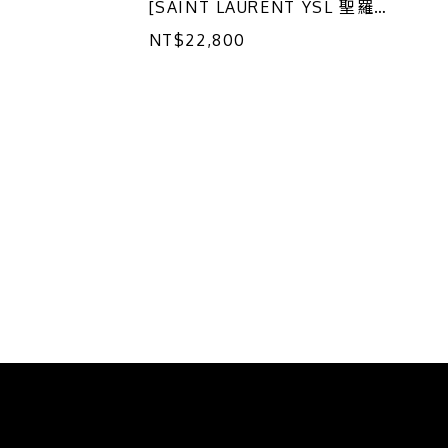
[SAINT LAURENT YSL 聖羅
蘭]
NT$22,800