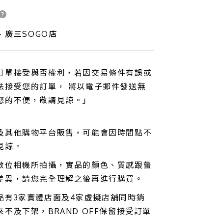
- 廣三SOGO店
訂單接受與否權利，若因交易條件有誤或
法接受您的訂單， 將以電子郵件發送無
您的不便，敬請見諒。」
及其他購物平台販售，可能會因時間點不
見諒。
數位相機所拍攝，實品的顏色、質感跟螢
差異，請您完全理解之後再進行購買。
品有3家實體店面及4家虛擬店舖同時銷
不及下架，BRAND OFF保留接受訂單