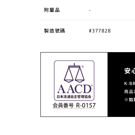
附屬品
-
製造號碼
#377828