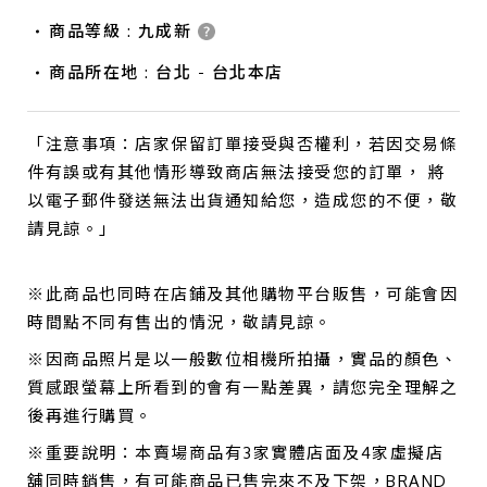
商品等級 : 九成新
商品所在地 : 台北 - 台北本店
「注意事項：店家保留訂單接受與否權利，若因交易條
件有誤或有其他情形導致商店無法接受您的訂單， 將
以電子郵件發送無法出貨通知給您，造成您的不便，敬
請見諒。」
※此商品也同時在店鋪及其他購物平台販售，可能會因
時間點不同有售出的情況，敬請見諒。
※因商品照片是以一般數位相機所拍攝，實品的顏色、
質感跟螢幕上所看到的會有一點差異，請您完全理解之
後再進行購買。
※重要說明：本賣場商品有3家實體店面及4家虛擬店
舖同時銷售，有可能商品已售完來不及下架，BRAND