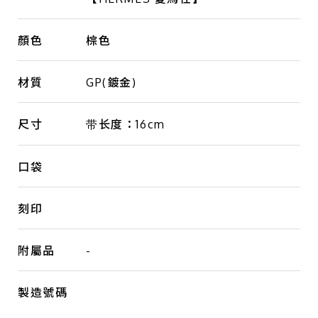
顏色
棕色
材質
GP(鍍金)
尺寸
带长度：16cm
口袋
刻印
附屬品
-
製造號碼