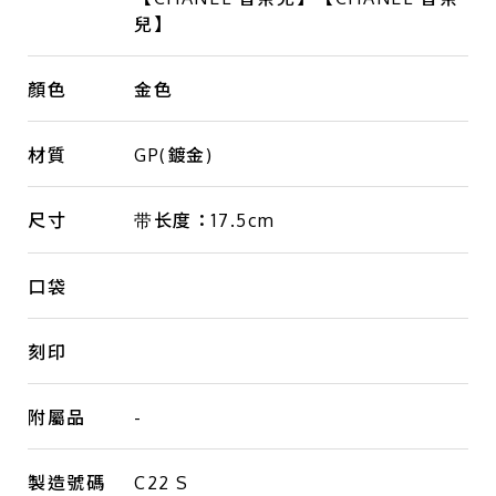
兒】
顏色
金色
材質
GP(鍍金)
尺寸
带长度：17.5cm
口袋
刻印
附屬品
-
製造號碼
C22 S