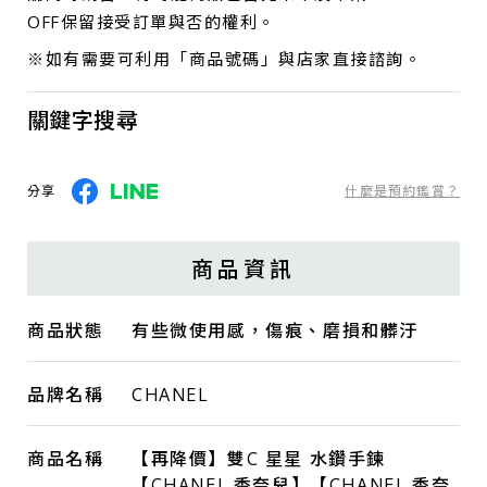
OFF保留接受訂單與否的權利。
※如有需要可利用「商品號碼」與店家直接諮詢。
關鍵字搜尋
分享
什麼是預約鑑賞？
商品資訊
商品狀態
有些微使用感，傷痕、磨損和髒汙
品牌名稱
CHANEL
商品名稱
【再降價】雙C 星星 水鑽手鍊
【CHANEL 香奈兒】【CHANEL 香奈