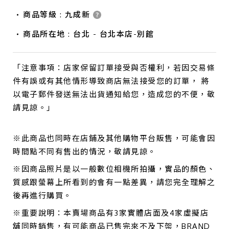
商品等級 : 九成新
商品所在地 : 台北 - 台北本店-別館
「注意事項：店家保留訂單接受與否權利，若因交易條
件有誤或有其他情形導致商店無法接受您的訂單， 將
以電子郵件發送無法出貨通知給您，造成您的不便，敬
請見諒。」
※此商品也同時在店鋪及其他購物平台販售，可能會因
時間點不同有售出的情況，敬請見諒。
※因商品照片是以一般數位相機所拍攝，實品的顏色、
質感跟螢幕上所看到的會有一點差異，請您完全理解之
後再進行購買。
※重要說明：本賣場商品有3家實體店面及4家虛擬店
舖同時銷售，有可能商品已售完來不及下架，BRAND