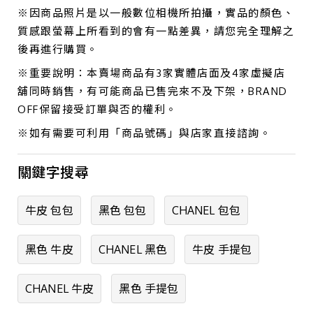
※因商品照片是以一般數位相機所拍攝，實品的顏色、
質感跟螢幕上所看到的會有一點差異，請您完全理解之
後再進行購買。
※重要說明：本賣場商品有3家實體店面及4家虛擬店
舖同時銷售，有可能商品已售完來不及下架，BRAND
OFF保留接受訂單與否的權利。
※如有需要可利用「商品號碼」與店家直接諮詢。
關鍵字搜尋
牛皮 包包
黑色 包包
CHANEL 包包
黑色 牛皮
CHANEL 黑色
牛皮 手提包
CHANEL 牛皮
黑色 手提包