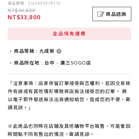
商品號碼 : 2163400578376
NT$36,800
商品諮詢
NT$33,800
全品項免運費
商品等級 : 九成新
商品所在地 : 台中 - 廣三SOGO店
「注意事項：店家保留訂單接受與否權利，若因交易條
件有誤或有其他情形導致商店無法接受您的訂單， 將
以電子郵件發送無法出貨通知給您，造成您的不便，敬
請見諒。」
※此商品也同時在店鋪及其他購物平台販售，可能會因
時間點不同有售出的情況，敬請見諒。