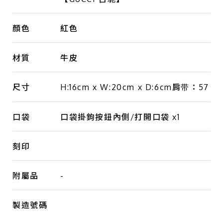
顏色
紅色
材質
牛皮
尺寸
H:16cm x W:20cm x D:6cm肩带：57
口袋
口袋掛鉤按鈕內側/打開口袋 x1
刻印
附屬品
-
製造號碼