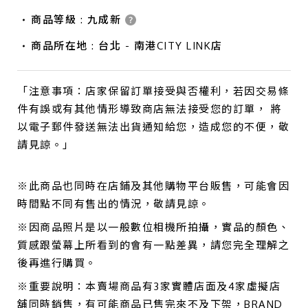
商品等級 : 九成新
商品所在地 : 台北 - 南港CITY LINK店
「注意事項：店家保留訂單接受與否權利，若因交易條
件有誤或有其他情形導致商店無法接受您的訂單， 將
以電子郵件發送無法出貨通知給您，造成您的不便，敬
請見諒。」
※此商品也同時在店鋪及其他購物平台販售，可能會因
時間點不同有售出的情況，敬請見諒。
※因商品照片是以一般數位相機所拍攝，實品的顏色、
質感跟螢幕上所看到的會有一點差異，請您完全理解之
後再進行購買。
※重要說明：本賣場商品有3家實體店面及4家虛擬店
舖同時銷售，有可能商品已售完來不及下架，BRAND