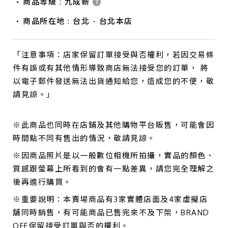
商品等級 : 九成新
商品所在地 : 台北 - 台北本店
「注意事項：店家保留訂單接受與否權利，若因交易條
件有誤或有其他情形導致商店無法接受您的訂單， 將
以電子郵件發送無法出貨通知給您，造成您的不便，敬
請見諒。」
※此商品也同時在店鋪及其他購物平台販售，可能會因
時間點不同有售出的情況，敬請見諒。
※因商品照片是以一般數位相機所拍攝，實品的顏色、
質感跟螢幕上所看到的會有一點差異，請您完全理解之
後再進行購買。
※重要說明：本賣場商品有3家實體店面及4家虛擬店
舖同時銷售，有可能商品已售完來不及下架，BRAND
OFF保留接受訂單與否的權利。