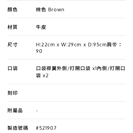
顏色
棕色 Brown
材質
牛皮
尺寸
H:22cm x W:29cm x D:95cm肩带：
90
口袋
口袋襟翼外側/打開口袋 x1內側/打開口
袋 x2
刻印
附屬品
-
製造號碼
#521907