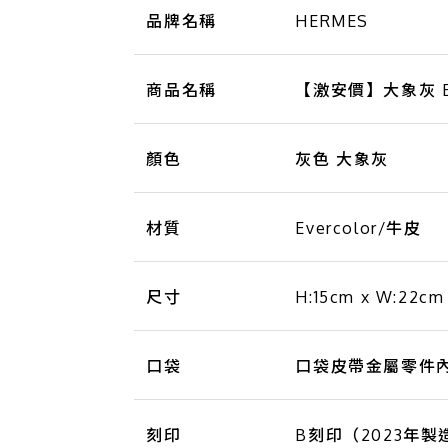
品牌名稱
HERMES
商品名稱
【激安價】大象灰 Ever
顏色
灰色 大象灰
材質
Evercolor/牛皮
尺寸
H:15cm x W:22cm
口袋
口袋皮帶金屬零件內側
刻印
B刻印（2023年製