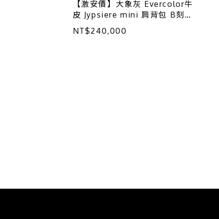
【激安價】大象灰 Evercolor牛
皮 Jypsiere mini 肩背包 B刻
B刻/NS/053/FA
NT$240,000