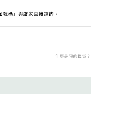
品號碼」與店家直接諮詢。
什麼是預約鑑賞？