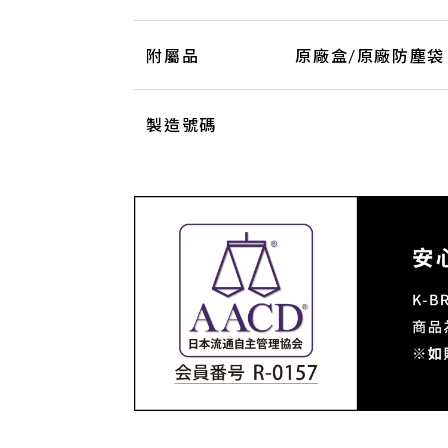
附屬品
原廠盒/原廠防塵袋
製造號碼