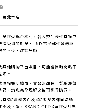
 - 台北本店
訂單接受與否權利，若因交易條件有誤或
法接受您的訂單， 將以電子郵件發送無
您的不便，敬請見諒。」
及其他購物平台販售，可能會因時間點不
見諒。
數位相機所拍攝，實品的顏色、質感跟螢
差異，請您完全理解之後再進行購買。
品有3家實體店面及4家虛擬店舖同時銷
不及下架，BRAND OFF保留接受訂單