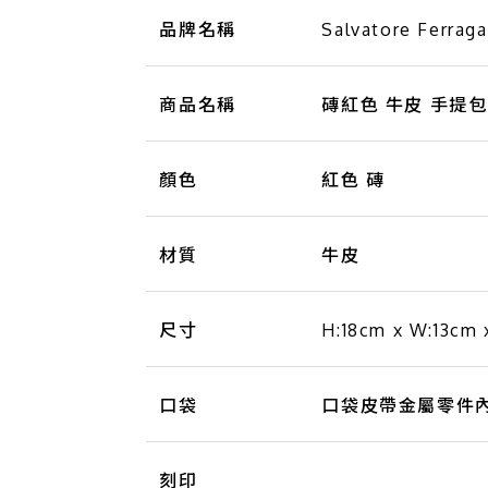
品牌名稱
Salvatore Ferrag
商品名稱
磚紅色 牛皮 手提包【S
顏色
紅色 磚
材質
牛皮
尺寸
H:18cm x W:13cm 
口袋
口袋皮帶金屬零件內
刻印