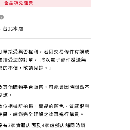
全品項免運費
 - 台北本店
訂單接受與否權利，若因交易條件有誤或
法接受您的訂單， 將以電子郵件發送無
您的不便，敬請見諒。」
及其他購物平台販售，可能會因時間點不
見諒。
數位相機所拍攝，實品的顏色、質感跟螢
差異，請您完全理解之後再進行購買。
品有3家實體店面及4家虛擬店舖同時銷