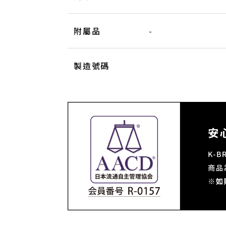
附屬品
-
製造號碼