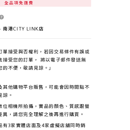
全品項免運費
 南港CITY LINK店
訂單接受與否權利，若因交易條件有誤或
法接受您的訂單， 將以電子郵件發送無
您的不便，敬請見諒。」
及其他購物平台販售，可能會因時間點不
見諒。
數位相機所拍攝，實品的顏色、質感跟螢
差異，請您完全理解之後再進行購買。
品有3家實體店面及4家虛擬店舖同時銷