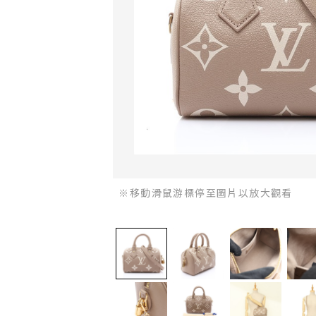
※移動滑鼠游標停至圖片以放大觀看