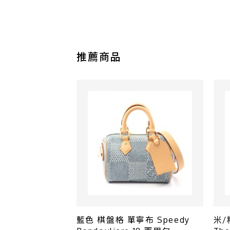
推薦商品
藍色 棋盤格 單寧布 Speedy
米/