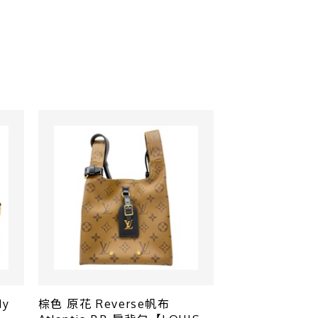
dy
棕色 原花 Reverse帆布
黑色 牛皮 Low Ke