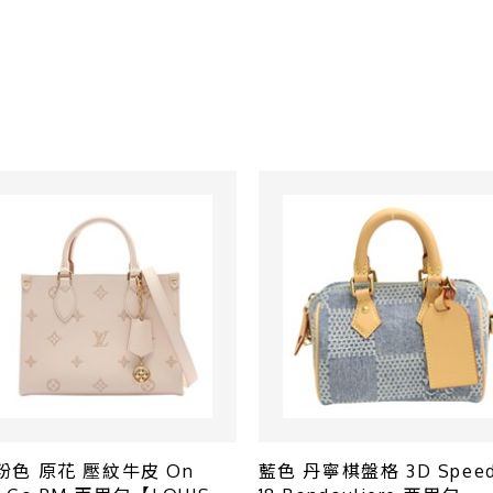
粉色 原花 壓紋牛皮 On
藍色 丹寧棋盤格 3D Spee