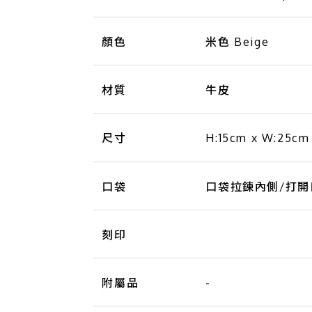
顏色
米色 Beige
材質
牛皮
尺寸
H:15cm x W:25cm
口袋
口袋拉鍊內側/打開口
刻印
附屬品
-