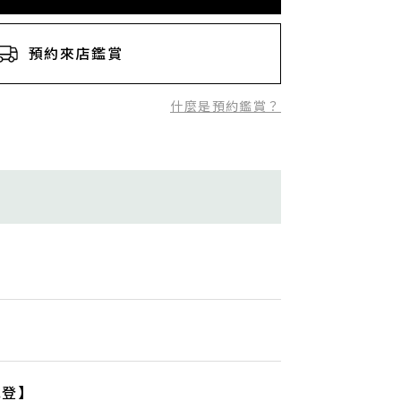
預約來店鑑賞
什麼是預約鑑賞？
易威登】