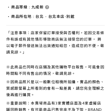
商品等級 : 九成新
商品所在地 : 台北 - 台北本店-別館
「注意事項：店家保留訂單接受與否權利，若因交易條
件有誤或有其他情形導致商店無法接受您的訂單， 將
以電子郵件發送無法出貨通知給您，造成您的不便，敬
請見諒。」
※此商品也同時在店鋪及其他購物平台販售，可能會因
時間點不同有售出的情況，敬請見諒。
※因商品照片是以一般數位相機所拍攝，實品的顏色、
質感跟螢幕上所看到的會有一點差異，請您完全理解之
後再進行購買。
※重要說明：本賣場商品有3家實體店面及4家虛擬店
舖同時銷售，有可能商品已售完來不及下架，BRAND