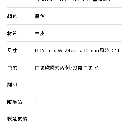
顏色
黑色
材質
牛皮
尺寸
H:15cm x W:24cm x D:5cm肩带：51
口袋
口袋磁鐵式內側/打開口袋 x1
刻印
附屬品
-
製造號碼