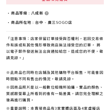
商品等級 : 八成新
商品所在地 : 台中 - 廣三SOGO店
「注意事項：店家保留訂單接受與否權利，若因交易條
件有誤或有其他情形導致商店無法接受您的訂單， 將
以電子郵件發送無法出貨通知給您，造成您的不便，敬
請見諒。」
※此商品也同時在店鋪及其他購物平台販售，可能會因
時間點不同有售出的情況，敬請見諒。
※因商品照片是以一般數位相機所拍攝，實品的顏色、
質感跟螢幕上所看到的會有一點差異，請您完全理解之
後再進行購買。
※重要說明：本賣場商品有3家實體店面及4家虛擬店