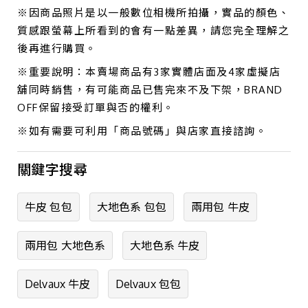
※因商品照片是以一般數位相機所拍攝，實品的顏色、
質感跟螢幕上所看到的會有一點差異，請您完全理解之
後再進行購買。
※重要說明：本賣場商品有3家實體店面及4家虛擬店
舖同時銷售，有可能商品已售完來不及下架，BRAND
OFF保留接受訂單與否的權利。
※如有需要可利用「商品號碼」與店家直接諮詢。
關鍵字搜尋
牛皮 包包
大地色系 包包
兩用包 牛皮
兩用包 大地色系
大地色系 牛皮
Delvaux 牛皮
Delvaux 包包