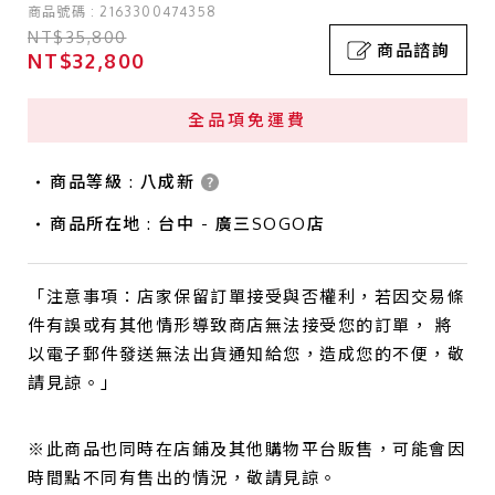
商品號碼 : 2163300474358
NT$35,800
商品諮詢
NT$32,800
全品項免運費
商品等級 : 八成新
商品所在地 : 台中 - 廣三SOGO店
「注意事項：店家保留訂單接受與否權利，若因交易條
件有誤或有其他情形導致商店無法接受您的訂單， 將
以電子郵件發送無法出貨通知給您，造成您的不便，敬
請見諒。」
※此商品也同時在店鋪及其他購物平台販售，可能會因
時間點不同有售出的情況，敬請見諒。