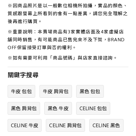
※因商品照片是以一般數位相機所拍攝，實品的顏色、
質感跟螢幕上所看到的會有一點差異，請您完全理解之
後再進行購買。
※重要說明：本賣場商品有3家實體店面及4家虛擬店
舖同時銷售，有可能商品已售完來不及下架，BRAND
OFF保留接受訂單與否的權利。
※如有需要可利用「商品號碼」與店家直接諮詢。
關鍵字搜尋
牛皮 包包
牛皮 肩背包
黑色 包包
黑色 肩背包
黑色 牛皮
CELINE 包包
CELINE 牛皮
CELINE 肩背包
CELINE 黑色