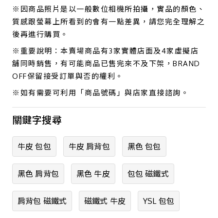
※因商品照片是以一般數位相機所拍攝，實品的顏色、
質感跟螢幕上所看到的會有一點差異，請您完全理解之
後再進行購買。
※重要說明：本賣場商品有3家實體店面及4家虛擬店
舖同時銷售，有可能商品已售完來不及下架，BRAND
OFF保留接受訂單與否的權利。
※如有需要可利用「商品號碼」與店家直接諮詢。
關鍵字搜尋
牛皮 包包
牛皮 肩背包
黑色 包包
黑色 肩背包
黑色 牛皮
包包 磁鐵式
肩背包 磁鐵式
磁鐵式 牛皮
YSL 包包