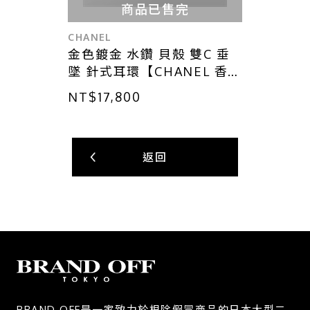
商品已售完
CHANEL
金色鍍金 水鑽 貝殼 雙C 垂
墜 針式耳環【CHANEL 香奈
兒】 ABA065
NT$17,800
返回
BRAND OFF是一家致力於根除假冒商品的日本大型二