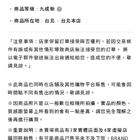
商品等級 : 九成新
商品所在地 : 台北 - 台北本店
「注意事項：店家保留訂單接受與否權利，若因交易條
件有誤或有其他情形導致商店無法接受您的訂單， 將
以電子郵件發送無法出貨通知給您，造成您的不便，敬
請見諒。」
※此商品也同時在店鋪及其他購物平台販售，可能會因
時間點不同有售出的情況，敬請見諒。
※因商品照片是以一般數位相機所拍攝，實品的顏色、
質感跟螢幕上所看到的會有一點差異，請您完全理解之
後再進行購買。
※重要說明：本賣場商品有3家實體店面及4家虛擬店
舖同時銷售，有可能商品已售完來不及下架，BRAND