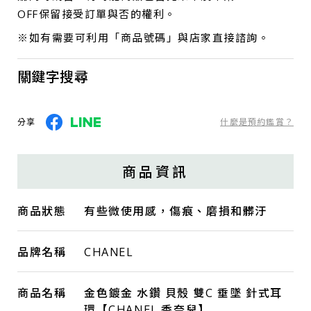
OFF保留接受訂單與否的權利。
※如有需要可利用「商品號碼」與店家直接諮詢。
關鍵字搜尋
分享
什麼是預約鑑賞？
商品資訊
商品狀態
有些微使用感，傷痕、磨損和髒汙
品牌名稱
CHANEL
商品名稱
金色鍍金 水鑽 貝殼 雙C 垂墜 針式耳
環【CHANEL 香奈兒】