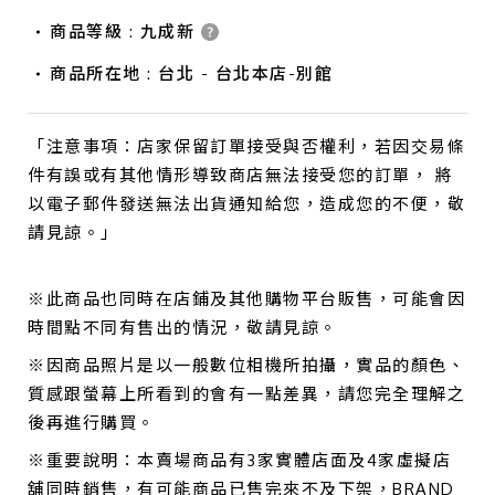
商品等級 : 九成新
商品所在地 : 台北 - 台北本店-別館
「注意事項：店家保留訂單接受與否權利，若因交易條
件有誤或有其他情形導致商店無法接受您的訂單， 將
以電子郵件發送無法出貨通知給您，造成您的不便，敬
請見諒。」
※此商品也同時在店鋪及其他購物平台販售，可能會因
時間點不同有售出的情況，敬請見諒。
※因商品照片是以一般數位相機所拍攝，實品的顏色、
質感跟螢幕上所看到的會有一點差異，請您完全理解之
後再進行購買。
※重要說明：本賣場商品有3家實體店面及4家虛擬店
舖同時銷售，有可能商品已售完來不及下架，BRAND