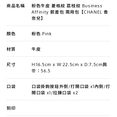
商品名稱
粉色牛皮 菱格紋 荔枝紋 Business
Affinity 郵差包 兩用包【CHANEL 香
奈兒】
顏色
粉色 Pink
材質
牛皮
尺寸
H:16.5cm x W:22.5cm x D:7.5cm肩
带：56.5
口袋
口袋掛鉤按鈕外側/打開口袋 x1內側/打
開口袋 x1/拉鍊口袋 x2
刻印