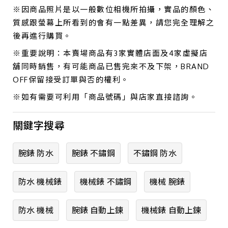
※因商品照片是以一般數位相機所拍攝，實品的顏色、
質感跟螢幕上所看到的會有一點差異，請您完全理解之
後再進行購買。
※重要說明：本賣場商品有3家實體店面及4家虛擬店
舖同時銷售，有可能商品已售完來不及下架，BRAND
OFF保留接受訂單與否的權利。
※如有需要可利用「商品號碼」與店家直接諮詢。
關鍵字搜尋
腕錶 防水
腕錶 不鏽鋼
不鏽鋼 防水
防水 機械錶
機械錶 不鏽鋼
機械 腕錶
防水 機械
腕錶 自動上鍊
機械錶 自動上鍊