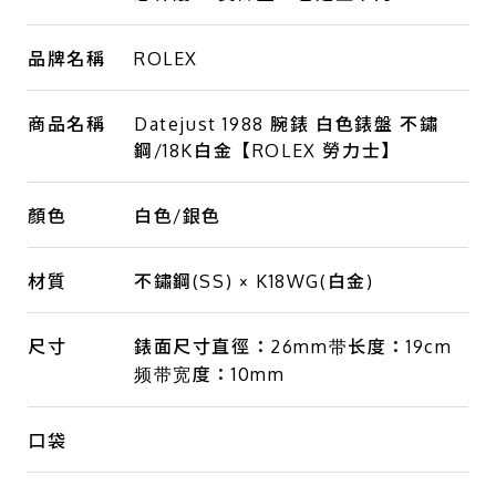
品牌名稱
ROLEX
商品名稱
Datejust 1988 腕錶 白色錶盤 不鏽
鋼/18K白金【ROLEX 勞力士】
顏色
白色/銀色
材質
不鏽鋼(SS) × K18WG(白金)
尺寸
錶面尺寸直徑：26mm带长度：19cm
频带宽度：10mm
口袋